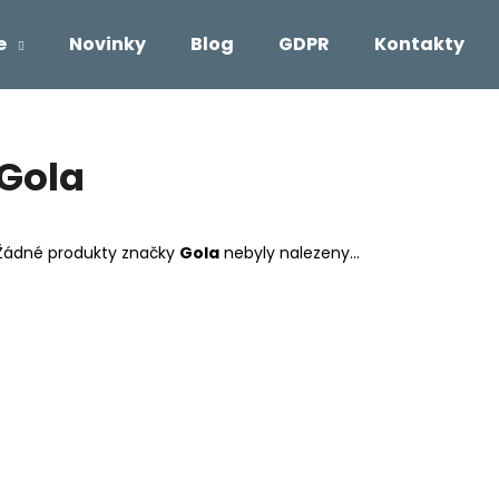
e
Novinky
Blog
GDPR
Kontakty
Co potřebujete najít?
Gola
HLEDAT
Žádné produkty značky
Gola
nebyly nalezeny...
Doporučujeme