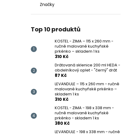
KOSTEL - ZIMA – 115 X 260 MM - RUČNĚ
l
Značky
MALOVANÉ KUCHYŇSKÉ PRKÉNKO –
SKLADEM 1 KS
310 Kč
Top 10 produktů
KOSTEL - ZIMA – 115 x 260 mm -
ručně malované kuchyňské
prkénko – skladem 1 ks
310 Kč
Drátovaná sklenice 200 ml HEDA -
obdelníkový oplet - "černý" drát
87 Kč
LEVANDULE – 115 x 260 mm - ručně
malované kuchyňské prkénko –
skladem 1 ks
310 Kč
KOSTEL - ZIMA - 198 x 338 mm -
ručně malované kuchyňské
prkénko - skladem 1 ks
380 Kč
LEVANDULE - 198 x 338 mm - ručně