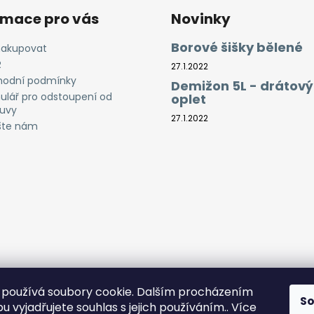
rmace pro vás
Novinky
Borové šišky bělené
nakupovat
R
27.1.2022
odní podmínky
Demižon 5L - drátový
ulář pro odstoupení od
oplet
uvy
27.1.2022
šte nám
používá soubory cookie. Dalším procházením
S
 vyjadřujete souhlas s jejich používáním.. Více