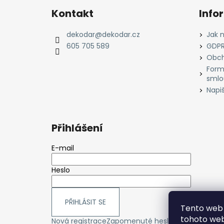
á
Kontakt
Info
p
a
dekodar
@
dekodar.cz
Jak 
t
605 705 589
GDP
í
Obch
Form
smlo
Napi
Přihlášení
E-mail
Heslo
PŘIHLÁSIT SE
Tento web 
tohoto webu
Nová registrace
Zapomenuté heslo