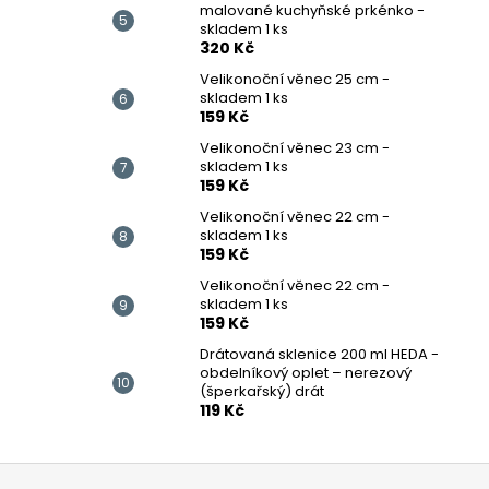
malované kuchyňské prkénko -
skladem 1 ks
320 Kč
Velikonoční věnec 25 cm -
skladem 1 ks
159 Kč
Velikonoční věnec 23 cm -
skladem 1 ks
159 Kč
Velikonoční věnec 22 cm -
skladem 1 ks
159 Kč
Velikonoční věnec 22 cm -
skladem 1 ks
159 Kč
Drátovaná sklenice 200 ml HEDA -
obdelníkový oplet – nerezový
(šperkařský) drát
119 Kč
Z