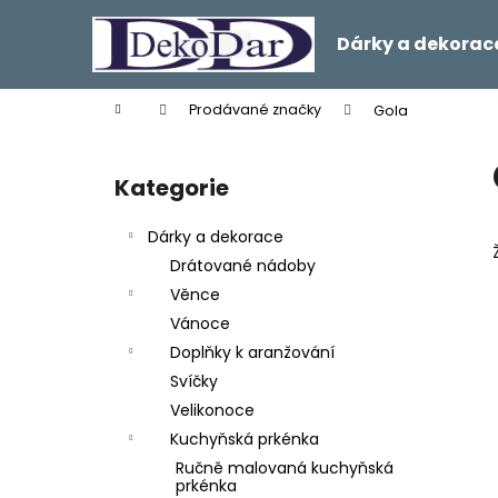
K
Přejít
na
o
Dárky a dekorac
obsah
Zpět
Zpět
š
do
do
í
Domů
Prodávané značky
Gola
k
obchodu
obchodu
P
o
Kategorie
Přeskočit
s
kategorie
t
Dárky a dekorace
r
Drátované nádoby
a
Věnce
n
Vánoce
n
Doplňky k aranžování
í
Svíčky
p
Velikonoce
a
Kuchyňská prkénka
n
Ručně malovaná kuchyňská
e
prkénka