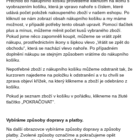
Přechod do nákupního košíku provedeme kliknutím na ikonu s
a
vyobrazením košíku, která je vpravo nahoře s číslem, které
udává počet položek nakoupeného zboží v našem eshopu. Po
j
kliknutí se nám zobrazí obsah nákupního košíku a my máme
í
možnost, v případě potřeby tento obsah upravit. Pomocí tlačítek
t
plus a mínus, můžeme měnit počet kusů vybraného zboží.
Pokud jsme něco zapomněli koupit, můžeme se vrátit zpět
?
nákupu, prostřednictvím ikony s šipkou vlevo „Vrátit se zpět do
obchodu“, která se nachází vlevo nahoře. Po případném
doplnění nákupu se stejným způsobem vrátíme do nákupního
košíku.
Nepotřebné zboží z nákupního košíku můžeme odstranit tak, že
HLEDAT
kurzorem najedeme na položku k odstranění a v tu chvíli se
zprava objeví křížek, na který klikneme a zboží je odebráno z
košíku.
Pokud je seznam zboží v košíku v pořádku, klikneme na žluté
D
tlačítko „POKRAČOVAT“.
o
p
o
Vybíráme způsoby dopravy a platby.
r
Na další obrazovce vybíráme způsoby dopravy a způsoby
u
platby. Zvolené způsoby označíme a pokračujeme opět