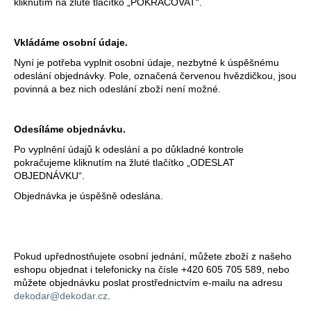
č
kliknutím na žluté tlačítko „POKRAČOVAT“.
u
j
Vkládáme osobní údaje.
e
m
Nyní je potřeba vyplnit osobní údaje, nezbytné k úspěšnému
e
odeslání objednávky. Pole, označená červenou hvězdičkou, jsou
povinná a bez nich odeslání zboží není možné.
VELIKONOČNÍ
VĚNEC
Odesíláme objednávku.
22
Po vyplnění údajů k odeslání a po důkladné kontrole
CM
pokračujeme kliknutím na žluté tlačítko „ODESLAT
-
OBJEDNÁVKU“.
SKLADEM
1
Objednávka je úspěšně odeslána.
KS
159
Kč
Pokud upřednostňujete osobní jednání, můžete zboží z našeho
eshopu objednat i telefonicky na čísle +420 605 705 589, nebo
můžete objednávku poslat prostřednictvím e-mailu na adresu
dekodar@dekodar.cz
.