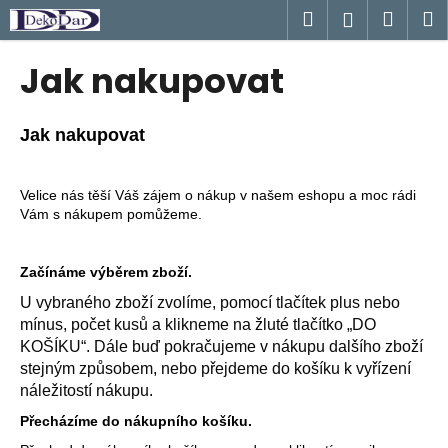
K
Přejít
Hledat
Náku
M
Přihlášen
na
o
obsah
Zpět
Zpět
košík
š
Jak nakupovat
í
C
k
o
Jak nakupovat
p
o
Velice nás těší Váš zájem o nákup v našem eshopu a moc rádi
t
Vám s nákupem pomůžeme.
ř
e
Začínáme výběrem zboží.
b
U vybraného zboží zvolíme, pomocí tlačítek plus nebo
u
mínus, počet kusů a klikneme na žluté tlačítko „DO
j
KOŠÍKU“. Dále buď pokračujeme v nákupu dalšího zboží
e
stejným způsobem, nebo přejdeme do košíku k vyřízení
t
náležitostí nákupu.
e
Přecházíme do nákupního košíku.
n