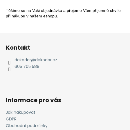
Těšíme se na Vaši objednávku a přejeme Vám příjemné chvíle
při nákupu v našem eshopu.
Z
á
Kontakt
p
a
dekodar
@
dekodar.cz
t
605 705 589
í
Informace pro vás
Jak nakupovat
GDPR
Obchodní podmínky