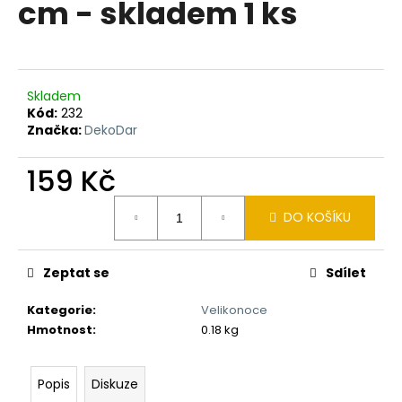
cm - skladem 1 ks
a
j
í
t
Skladem
?
Kód:
232
Značka:
DekoDar
159 Kč
Měrná
HLEDAT
DO KOŠÍKU
cena:
Zeptat se
Sdílet
D
o
Kategorie
:
Velikonoce
p
Hmotnost
:
0.18 kg
o
r
u
Popis
Diskuze