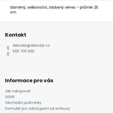
č
u
Slaměný, velikonoční, zdobený věnec - průměr 25
j
cm.
e
m
Z
e
á
Kontakt
p
DRÁTOVANÁ
a
dekodar
@
dekodar.cz
SKLENICE
t
605 705 589
200
ML
í
HEDA
-
OBDELNÍKOVÝ
OPLET
-
Informace pro vás
"ČERNÝ"
DRÁT
Jak nakupovat
87
GDPR
Kč
Obchodní podmínky
Formulář pro odstoupení od smlouvy