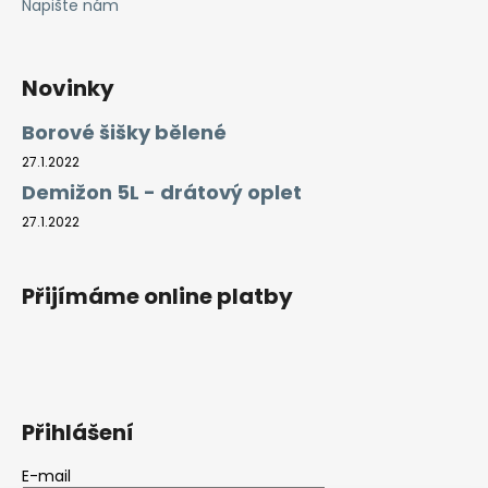
Napište nám
Novinky
Borové šišky bělené
27.1.2022
Demižon 5L - drátový oplet
27.1.2022
Přijímáme online platby
Přihlášení
E-mail