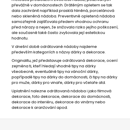
převážně v domácnostech. Drátěným opletem se tak
dala zachránit například prasklá hliněná, porcelánová
nebo skleněná nádoba. Preventivně opletená nádoba
samozřejmě zajišťovala předem vhodnou ochranu
před nárazy a nejen, že snižovala riziko jejího poškození,
ale současně také často zvyšovala její estetickou
hodnotu.
V dnešní době odrátované nádoby najdeme
především kategoriích s názvy dárky a dekorace.
Originalitu, jež představuje odrátovaná dekorace, ocení
zejména ti, kteří hledají vhodné tipy na dárky
všeobecně, eventuálně tipy na vánoční dárky,
popřípadě tipy na dárky do domácnosti, či tipy na dárky
pro muže, dárky pro vinaře, dárky pro včelaře atd.
Uplatnění nalezne odrátovaná nádoba i jako filmová
dekorace, foto dekorace, dekorace do domácnosti,
dekorace do interiéru, dekorace do vinárny nebo
dekorace k aranžování apod.
Z
á