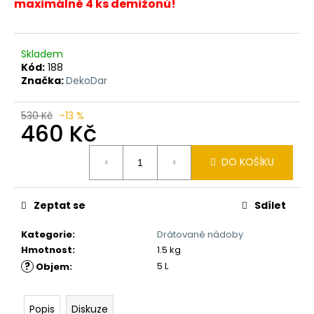
č
maximálně 4 ks demižonů!
u
j
e
Skladem
m
Kód:
188
e
Značka:
DekoDar
530 Kč
–13 %
LEVANDULE
460 Kč
–
115
Měrná
X
DO KOŠÍKU
cena:
260
MM
-
RUČNĚ
Zeptat se
Sdílet
MALOVANÉ
KUCHYŇSKÉ
Kategorie
:
Drátované nádoby
PRKÉNKO
Hmotnost
:
1.5 kg
–
SKLADEM
?
5 L
Objem
:
1
KS
310
Popis
Diskuze