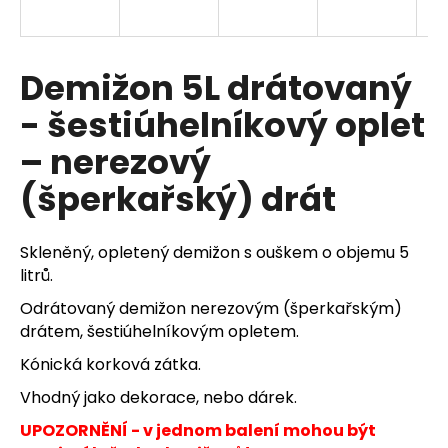
a
j
í
Demižon 5L drátovaný
t
- šestiúhelníkový oplet
?
– nerezový
(šperkařský) drát
HLEDAT
Skleněný, opletený demižon s ouškem o objemu 5
litrů.
Odrátovaný demižon nerezovým (šperkařským)
D
drátem, šestiúhelníkovým opletem.
o
p
Kónická korková zátka.
o
Vhodný jako dekorace, nebo dárek.
r
u
UPOZORNĚNÍ - v jednom balení mohou být