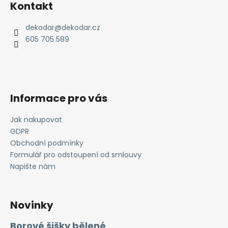
Kontakt
p
a
dekodar
@
dekodar.cz
t
605 705 589
í
Informace pro vás
Jak nakupovat
GDPR
Obchodní podmínky
Formulář pro odstoupení od smlouvy
Napište nám
Novinky
Borové šišky bělené