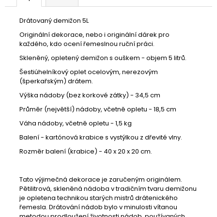
Kč
Drátovaný demižon 5L
Originální dekorace, nebo i originální dárek pro
každého, kdo ocení řemeslnou ruční práci.
Skleněný, opletený demižon s ouškem - objem 5 litrů.
Šestiúhelníkový oplet ocelovým, nerezovým
(šperkařským) drátem.
Výška nádoby (bez korkové zátky) - 34,5 cm
Průměr (největší) nádoby, včetně opletu - 18,5 cm
Váha nádoby, včetně opletu - 1,5 kg
Balení - kartónová krabice s vystýlkou z dřevité vlny.
Rozměr balení (krabice) - 40 x 20 x 20 cm.
Tato výjimečná dekorace je zaručeným originálem.
Pětilitrová, skleněná nádoba v tradičním tvaru demižonu
je opletena technikou starých mistrů drátenického
řemesla. Drátování nádob bylo v minulosti vítanou
metodou prodloužení životnosti nádob, používaných